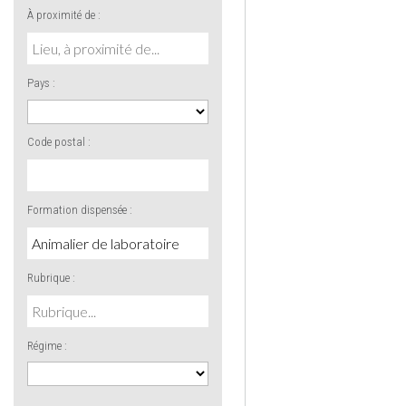
À proximité de :
Pays :
Code postal :
Formation dispensée :
Rubrique :
Régime :