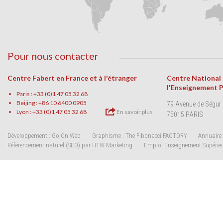
Pour nous contacter
Centre Fabert en France et à l'étranger
Centre National
l'Enseignement 
Paris : +33 (0)1 47 05 32 68
Beijing : +86 10 6400 0905
79 Avenue de Ségur
Lyon : +33 (0)1 47 05 32 68
En savoir plus
75015 PARIS
Développement : Go On Web
Graphisme : The Fibonacci FACTORY
Annuaire 
Référencement naturel (SEO) par HTW-Marketing
Emploi Enseignement Supérie