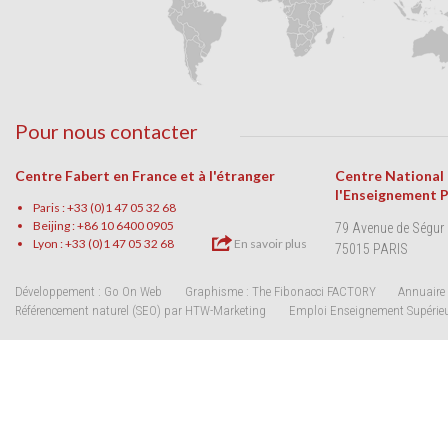
Pour nous contacter
Centre Fabert en France et à l'étranger
Centre National
l'Enseignement 
Paris : +33 (0)1 47 05 32 68
Beijing : +86 10 6400 0905
79 Avenue de Ségur
Lyon : +33 (0)1 47 05 32 68
En savoir plus
75015 PARIS
Développement : Go On Web
Graphisme : The Fibonacci FACTORY
Annuaire 
Référencement naturel (SEO) par HTW-Marketing
Emploi Enseignement Supérie