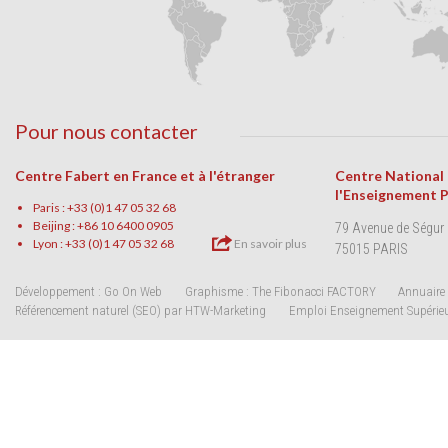
Pour nous contacter
Centre Fabert en France et à l'étranger
Centre National
l'Enseignement 
Paris : +33 (0)1 47 05 32 68
Beijing : +86 10 6400 0905
79 Avenue de Ségur
Lyon : +33 (0)1 47 05 32 68
En savoir plus
75015 PARIS
Développement : Go On Web
Graphisme : The Fibonacci FACTORY
Annuaire 
Référencement naturel (SEO) par HTW-Marketing
Emploi Enseignement Supérie