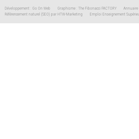
Développement : Go On Web
Graphisme : The Fibonacci FACTORY
Annuaire 
Référencement naturel (SEO) par HTW-Marketing
Emploi Enseignement Supérie