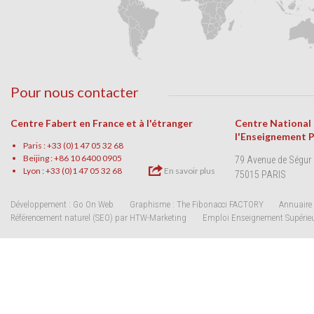
Pour nous contacter
Centre Fabert en France et à l'étranger
Centre National
l'Enseignement 
Paris : +33 (0)1 47 05 32 68
Beijing : +86 10 6400 0905
79 Avenue de Ségur
Lyon : +33 (0)1 47 05 32 68
En savoir plus
75015 PARIS
Développement : Go On Web
Graphisme : The Fibonacci FACTORY
Annuaire 
Référencement naturel (SEO) par HTW-Marketing
Emploi Enseignement Supérie