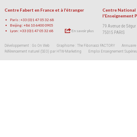
Centre Fabert en France et à l'étranger
Centre National
l'Enseignement 
Paris : +33 (0)1 47 05 32 68
Beijing : +86 10 6400 0905
79 Avenue de Ségur
Lyon : +33 (0)1 47 05 32 68
En savoir plus
75015 PARIS
Développement : Go On Web
Graphisme : The Fibonacci FACTORY
Annuaire 
Référencement naturel (SEO) par HTW-Marketing
Emploi Enseignement Supérie