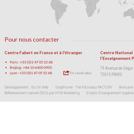
Pour nous contacter
Centre Fabert en France et à l'étranger
Centre National
l'Enseignement 
Paris : +33 (0)1 47 05 32 68
Beijing : +86 10 6400 0905
79 Avenue de Ségur
Lyon : +33 (0)1 47 05 32 68
En savoir plus
75015 PARIS
Développement : Go On Web
Graphisme : The Fibonacci FACTORY
Annuaire 
Référencement naturel (SEO) par HTW-Marketing
Emploi Enseignement Supérie