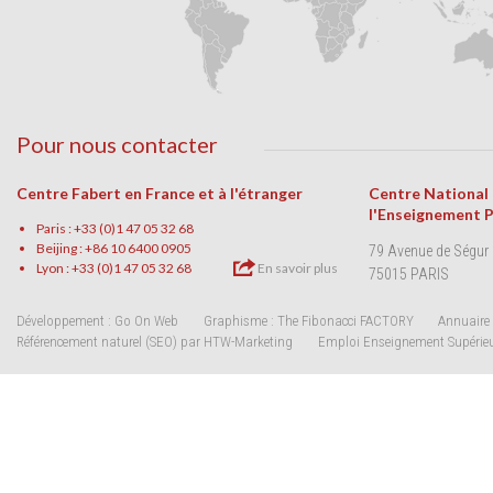
Pour nous contacter
Centre Fabert en France et à l'étranger
Centre National
l'Enseignement 
Paris : +33 (0)1 47 05 32 68
Beijing : +86 10 6400 0905
79 Avenue de Ségur
Lyon : +33 (0)1 47 05 32 68
En savoir plus
75015 PARIS
Développement : Go On Web
Graphisme : The Fibonacci FACTORY
Annuaire 
Référencement naturel (SEO) par HTW-Marketing
Emploi Enseignement Supérie