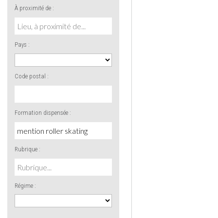
À proximité de :
Pays :
Code postal :
Formation dispensée :
Rubrique :
Régime :