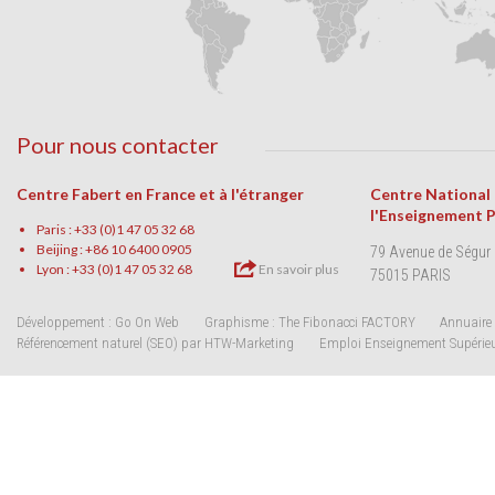
Pour nous contacter
Centre Fabert en France et à l'étranger
Centre National
l'Enseignement 
Paris : +33 (0)1 47 05 32 68
Beijing : +86 10 6400 0905
79 Avenue de Ségur
Lyon : +33 (0)1 47 05 32 68
En savoir plus
75015 PARIS
Développement : Go On Web
Graphisme : The Fibonacci FACTORY
Annuaire 
Référencement naturel (SEO) par HTW-Marketing
Emploi Enseignement Supérie