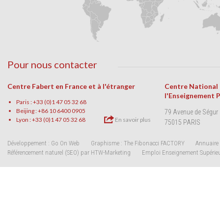
Pour nous contacter
Centre Fabert en France et à l'étranger
Centre National
l'Enseignement 
Paris : +33 (0)1 47 05 32 68
Beijing : +86 10 6400 0905
79 Avenue de Ségur
Lyon : +33 (0)1 47 05 32 68
En savoir plus
75015 PARIS
Développement : Go On Web
Graphisme : The Fibonacci FACTORY
Annuaire 
Référencement naturel (SEO) par HTW-Marketing
Emploi Enseignement Supérie