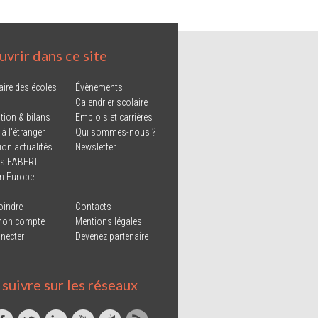
vrir dans ce site
aire des écoles
Évènements
Calendrier scolaire
tion & bilans
Emplois et carrières
 à l'étranger
Qui sommes-nous ?
ion actualités
Newsletter
ns FABERT
in Europe
oindre
Contacts
mon compte
Mentions légales
necter
Devenez partenaire
suivre sur les réseaux