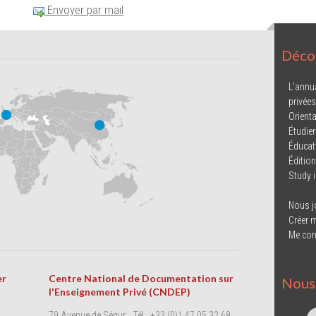
Envoyer par mail
Décou
L'annu
privées
Orienta
Étudier
Éducat
Éditio
Study 
Nous j
Créer 
Me con
er
Centre National de Documentation sur
Nous 
l'Enseignement Privé (CNDEP)
79 Avenue de Ségur
Tél. :+33 (0)1 47 05 32 68