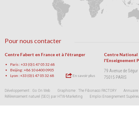
Pour nous contacter
Centre Fabert en France et à l'étranger
Centre National
l'Enseignement 
Paris : +33 (0)1 47 05 32 68
Beijing : +86 10 6400 0905
79 Avenue de Ségur
Lyon : +33 (0)1 47 05 32 68
En savoir plus
75015 PARIS
Développement : Go On Web
Graphisme : The Fibonacci FACTORY
Annuaire 
Référencement naturel (SEO) par HTW-Marketing
Emploi Enseignement Supérie