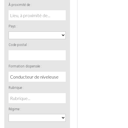
À proximité de :
Pays :
Code postal :
Formation dispensée :
Rubrique :
Régime :