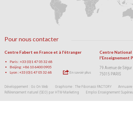
Pour nous contacter
Centre Fabert en France et à l'étranger
Centre National
l'Enseignement 
Paris : +33 (0)1 47 05 32 68
Beijing : +86 10 6400 0905
79 Avenue de Ségur
Lyon : +33 (0)1 47 05 32 68
En savoir plus
75015 PARIS
Développement : Go On Web
Graphisme : The Fibonacci FACTORY
Annuaire 
Référencement naturel (SEO) par HTW-Marketing
Emploi Enseignement Supérie