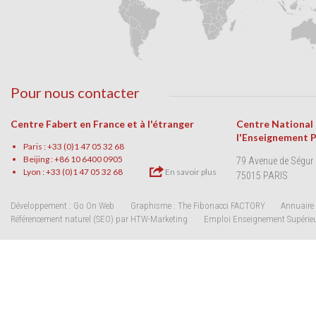
Pour nous contacter
Centre Fabert en France et à l'étranger
Centre National
l'Enseignement 
Paris : +33 (0)1 47 05 32 68
Beijing : +86 10 6400 0905
79 Avenue de Ségur
Lyon : +33 (0)1 47 05 32 68
En savoir plus
75015 PARIS
Développement : Go On Web
Graphisme : The Fibonacci FACTORY
Annuaire 
Référencement naturel (SEO) par HTW-Marketing
Emploi Enseignement Supérie