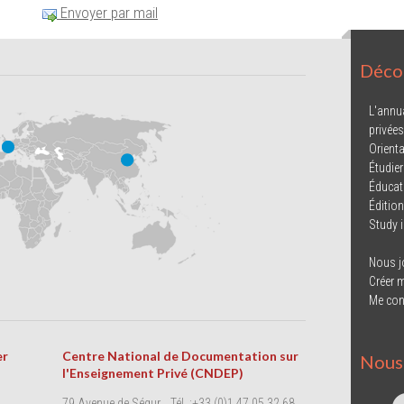
Envoyer par mail
Décou
L'annu
privées
Orienta
Étudier
Éducat
Éditio
Study 
Nous j
Créer 
Me con
er
Centre National de Documentation sur
Nous 
l'Enseignement Privé (CNDEP)
79 Avenue de Ségur
Tél. :+33 (0)1 47 05 32 68