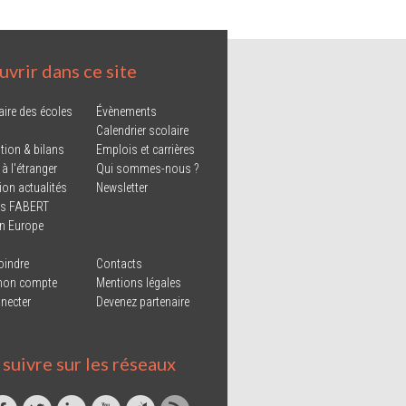
vrir dans ce site
aire des écoles
Évènements
Calendrier scolaire
tion & bilans
Emplois et carrières
 à l'étranger
Qui sommes-nous ?
ion actualités
Newsletter
ns FABERT
in Europe
oindre
Contacts
mon compte
Mentions légales
necter
Devenez partenaire
suivre sur les réseaux