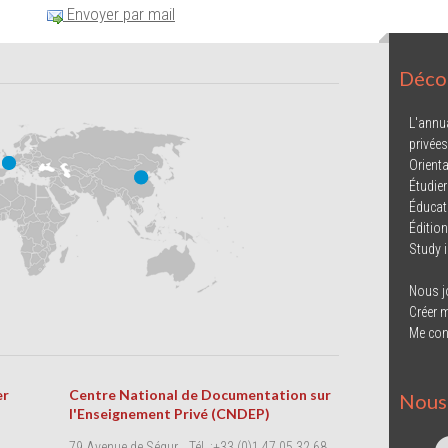
Envoyer par mail
Décou
L'annu
privées
Orienta
Étudier
Éducat
Éditio
Study 
Nous j
Créer 
Me con
er
Centre National de Documentation sur
Nous 
l'Enseignement Privé (CNDEP)
79 Avenue de Ségur
Tél. :+33 (0)1 47 05 32 68