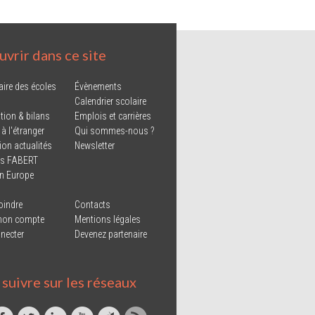
vrir dans ce site
aire des écoles
Évènements
Calendrier scolaire
tion & bilans
Emplois et carrières
 à l'étranger
Qui sommes-nous ?
ion actualités
Newsletter
ns FABERT
in Europe
oindre
Contacts
mon compte
Mentions légales
necter
Devenez partenaire
suivre sur les réseaux