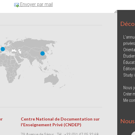
Envoyer par mail
Décou
L'annu
privées
Orienta
Étudier
Éducat
Éditio
Study 
Nous j
Créer 
Me con
er
Centre National de Documentation sur
Nous 
l'Enseignement Privé (CNDEP)
79 Avenue de Ségur
Tél. :+33 (0)1 47 05 32 68