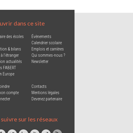
vrir dans ce site
aire des écoles
Évènements
Calendrier scolaire
tion & bilans
Emplois et carrières
 à l'étranger
Qui sommes-nous ?
ion actualités
Newsletter
ns FABERT
in Europe
oindre
Contacts
mon compte
Mentions légales
necter
Devenez partenaire
suivre sur les réseaux