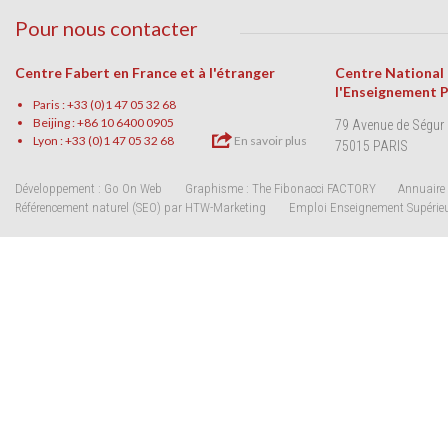
Pour nous contacter
Centre Fabert en France et à l'étranger
Centre National
l'Enseignement 
Paris : +33 (0)1 47 05 32 68
Beijing : +86 10 6400 0905
79 Avenue de Ségur
Lyon : +33 (0)1 47 05 32 68
En savoir plus
75015 PARIS
Développement : Go On Web
Graphisme : The Fibonacci FACTORY
Annuaire 
Référencement naturel (SEO) par HTW-Marketing
Emploi Enseignement Supérie