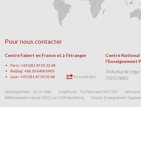
Pour nous contacter
Centre Fabert en France et à l'étranger
Centre National
l'Enseignement 
Paris : +33 (0)1 47 05 32 68
Beijing : +86 10 6400 0905
79 Avenue de Ségur
Lyon : +33 (0)1 47 05 32 68
En savoir plus
75015 PARIS
Développement : Go On Web
Graphisme : The Fibonacci FACTORY
Annuaire 
Référencement naturel (SEO) par HTW-Marketing
Emploi Enseignement Supérie