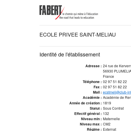
ECOLE PRIVEE SAINT-MELIAU
Identité de l'établissement
Adresse :
24 rue de Kerver
56930 PLUMELI
France
Téléphone :
02 97 51 82 22
Fax :
02 97 51 82 22
Mail :
ecstmeli@club-int
Académie :
Académie de Re
Année de création :
1819
Statut :
Sous Contrat
Effectif général :
132
Niveau min :
Maternelle
Niveau max :
CM2
Régime :
Externat