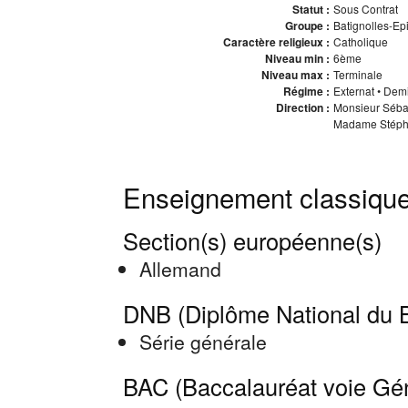
Statut :
Sous Contrat
Groupe :
Batignolles-Ep
Caractère religieux :
Catholique
Niveau min :
6ème
Niveau max :
Terminale
Régime :
Externat • Dem
Direction :
Monsieur Sébas
Madame Stéphan
Enseignement classique
Section(s) européenne(s)
Allemand
DNB (Diplôme National du B
Série générale
BAC (Baccalauréat voie Gé