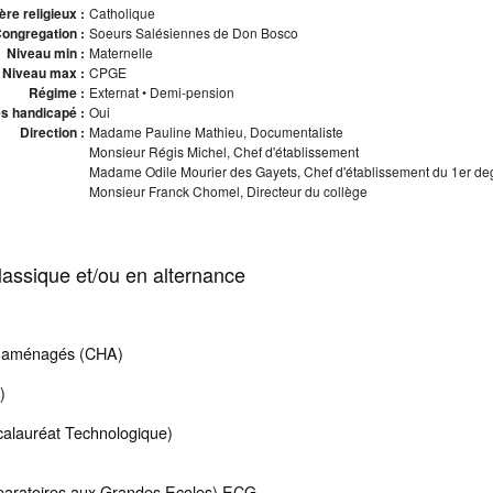
re religieux :
Catholique
ongregation :
Soeurs Salésiennes de Don Bosco
Niveau min :
Maternelle
Niveau max :
CPGE
Régime :
Externat • Demi-pension
s handicapé :
Oui
Direction :
Madame Pauline Mathieu, Documentaliste
Monsieur Régis Michel, Chef d'établissement
Madame Odile Mourier des Gayets, Chef d'établissement du 1er de
Monsieur Franck Chomel, Directeur du collège
assique et/ou en alternance
es aménagés (CHA)
)
lauréat Technologique)
aratoires aux Grandes Ecoles) ECG