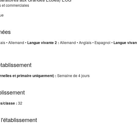
 et commerciales
ue
nées
ais • Allemand •
Langue vivante 2 :
Allemand • Anglais • Espagnol •
Langue vivan
établissement
nelles et primaire uniquement) :
Semaine de 4 jours
ablissement
s/classe :
32
 l'établissement