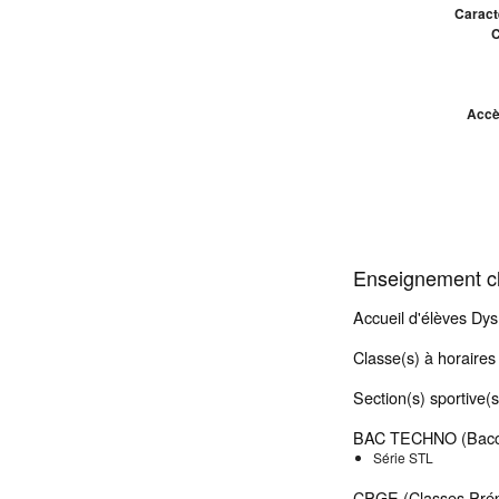
Caractè
C
Accè
Enseignement cl
Accueil d'élèves Dys
Classe(s) à horair
Section(s) sportive(s
BAC TECHNO (Bacca
Série STL
CPGE (Classes Prép