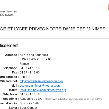
GE ET LYCEE PRIVES NOTRE-DAME DES MINIMES
blissement
Adresse :
65 rue des Aqueducs
69322 LYON CEDEX 05
France
Téléphone :
04 37 41 13 13
Fax :
04 37 41 13 00
tre adresse :
Ecole :
Site Internet :
https://www.lesminimes-lyon.org/
Mail :
ecolendminimes@hotmail.com
Mail 2 :
institution.nd@lesminimes-lyon.org
Téléphone :
04 37 41 13 16
Académie :
Académie de Lyon
https://www.education.gouv.fr/academie-de-lyon-100079
yen d'accès :
Bus : 42/46/49
Statut :
Sous Contrat