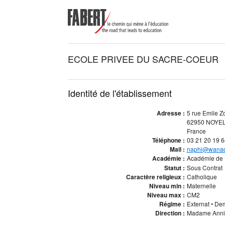
ECOLE PRIVEE DU SACRE-COEUR
Identité de l'établissement
Adresse :
5 rue Emile Z
62950 NOYE
France
Téléphone :
03 21 20 19 6
Mail :
naphi@wanad
Académie :
Académie de 
Statut :
Sous Contrat
Caractère religieux :
Catholique
Niveau min :
Maternelle
Niveau max :
CM2
Régime :
Externat • De
Direction :
Madame Annie