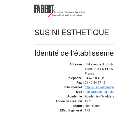
SUSINI ESTHETIQUE
Identité de l'établisseme
Adresse :
384 avenue du Club 
13090 AIX EN PRO
France
Téléphone :
04 42 20 42 20
Fax :
04 42 54 57 13
Site Internet :
http://susini-estheti
Mail :
infos@susini-esthet
Académie :
Académie d'Aix-Mars
Année de création :
1971
Statut :
Hors Contrat
Effectif général :
172