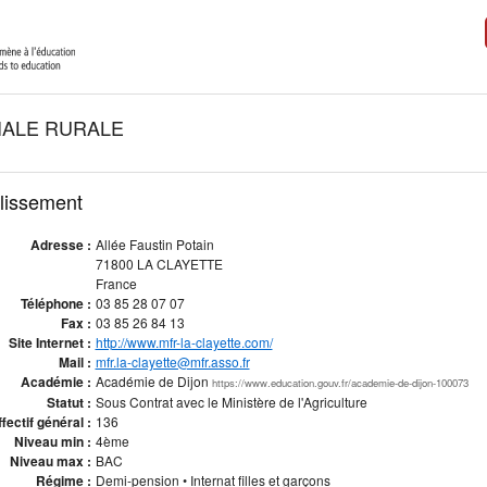
IALE RURALE
blissement
Adresse :
Allée Faustin Potain
71800 LA CLAYETTE
France
Téléphone :
03 85 28 07 07
Fax :
03 85 26 84 13
Site Internet :
http://www.mfr-la-clayette.com/
Mail :
mfr.la-clayette@mfr.asso.fr
Académie :
Académie de Dijon
https://www.education.gouv.fr/academie-de-dijon-100073
Statut :
Sous Contrat avec le Ministère de l'Agriculture
fectif général :
136
Niveau min :
4ème
Niveau max :
BAC
Régime :
Demi-pension • Internat filles et garçons