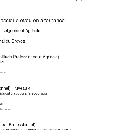
assique et/ou en alternance
Enseignement Agricole
al du Brevet)
ptitude Professionnelle Agricole)
ral
nance
onnel) - Niveau 4
éducation populaire et du sport
e
ale
lternance
éat Professionnel)
es et animations dans les territoires (SAPAT)