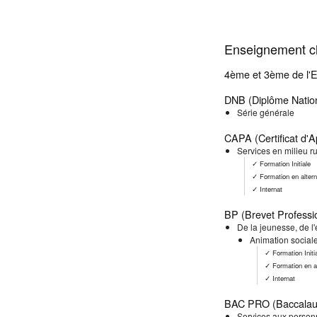
Enseignement cl
4ème et 3ème de l'
DNB (Diplôme Nation
Série générale
CAPA (Certificat d'A
Services en milieu ru
✓ Formation Initiale
✓ Formation en alter
✓ Internat
BP (Brevet Professi
De la jeunesse, de l'
Animation social
✓ Formation Initi
✓ Formation en a
✓ Internat
BAC PRO (Baccalaur
Services aux personn