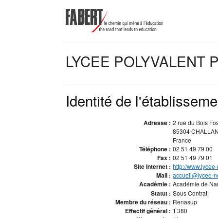
LYCEE POLYVALENT 
Identité de l'établisseme
Adresse :
2 rue du Bois Fo
85304 CHALLA
France
Téléphone :
02 51 49 79 00
Fax :
02 51 49 79 01
Site Internet :
http://www.lycee
Mail :
accueil@lycee-n
Académie :
Académie de Na
Statut :
Sous Contrat
Membre du réseau :
Renasup
Effectif général :
1 380