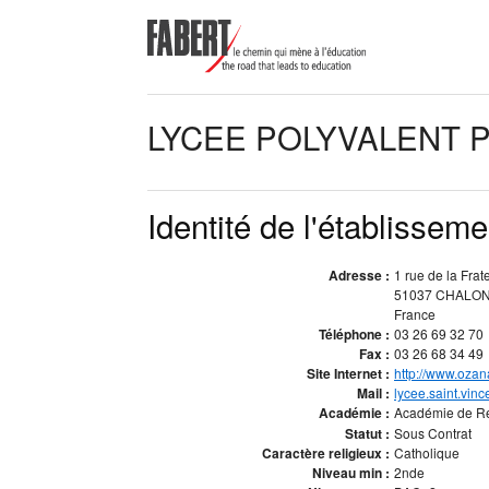
LYCEE POLYVALENT 
Identité de l'établisseme
Adresse :
1 rue de la Frat
51037 CHALO
France
Téléphone :
03 26 69 32 70
Fax :
03 26 68 34 49
Site Internet :
http://www.ozan
Mail :
lycee.saint.vin
Académie :
Académie de R
Statut :
Sous Contrat
Caractère religieux :
Catholique
Niveau min :
2nde