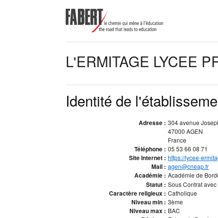
L'ERMITAGE LYCEE 
Identité de l'établisseme
Adresse :
304 avenue Josep
47000 AGEN
France
Téléphone :
05 53 66 08 71
Site Internet :
https://lycee-ermit
Mail :
agen@cneap.fr
Académie :
Académie de Bor
Statut :
Sous Contrat avec l
Caractère religieux :
Catholique
Niveau min :
3ème
Niveau max :
BAC