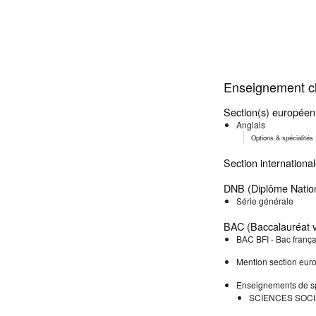
Enseignement cl
Section(s) européen
Anglais
Options & spécialité
Section internationa
DNB (Diplôme Nation
Série générale
BAC (Baccalauréat v
BAC BFI - Bac frança
Mention section eu
Enseignements de sp
SCIENCES SOCI