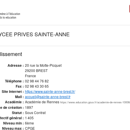
YCEE PRIVES SAINTE-ANNE
blissement
Adresse :
20 rue la Motte-Picquet
29200 BREST
France
Téléphone :
02 98 44 76 82
Fax :
02 98 43 30 65
Site Internet :
https://www.sainte-anne-brest.fr/
Mail :
accueil@sainte-anne-brest.fr
Académie :
Académie de Rennes
https://www.education.gouv.fr/academie-de-rennes-10006
 de création :
1897
Statut :
Sous Contrat
fectif général :
1 405
Niveau min :
6ème
Niveau max :
CPGE