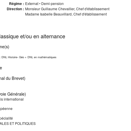
Régime :
Externat • Demi-pension
Direction :
Monsieur Guillaume Chevallier, Chef d'établissement
Madame Isabelle Beauvillard, Chef d'établissement
assique et/ou en alternance
ne(s)
s : DNL Histoire- Géo + DNL en mathématiques
le
al du Brevet)
oie Générale)
is international
ropéenne
écialité
ALES ET POLITIQUES