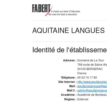
AQUITAINE LANGUES
Identité de l'établisseme
Adresse :
Domaine de La Tour
769 route de Saine-Al
24100 BERGERAC
France
Téléphone :
05 53 74 17 85
Site Internet :
http://www.aquitainela
Mail :
aquitainelangues@wan
Mail 2 :
admin@aquitainelangu
Académie :
Académie de Bordeau
Régime :
Externat