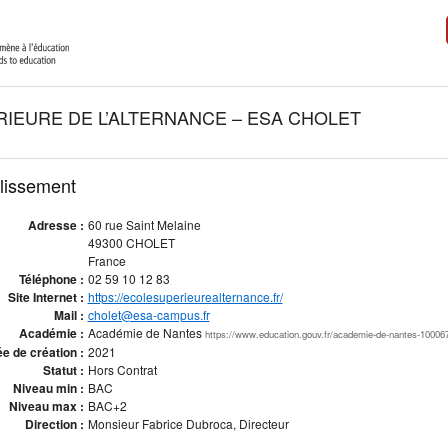
RIEURE DE L’ALTERNANCE – ESA CHOLET
blissement
Adresse :
60 rue Saint Melaine
49300 CHOLET
France
Téléphone :
02 59 10 12 83
Site Internet :
https://ecolesuperieurealternance.fr/
Mail :
cholet@esa-campus.fr
Académie :
Académie de Nantes
https://www.education.gouv.fr/academie-de-nantes-10006
e de création :
2021
Statut :
Hors Contrat
Niveau min :
BAC
Niveau max :
BAC+2
Direction :
Monsieur Fabrice Dubroca, Directeur