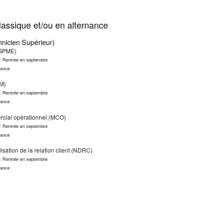
assique et/ou en alternance
nicien Supérieur)
(GPME)
 : Rentrée en septembre
nance
M)
 : Rentrée en septembre
nance
ial opérationnel (MCO)
 : Rentrée en septembre
nance
lisation de la relation client (NDRC)
 : Rentrée en septembre
nance