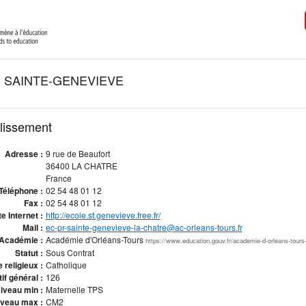
 SAINTE-GENEVIEVE
blissement
Adresse :
9 rue de Beaufort
36400 LA CHATRE
France
Téléphone :
02 54 48 01 12
Fax :
02 54 48 01 12
te Internet :
http://ecole.st.genevieve.free.fr/
Mail :
ec-pr-sainte-genevieve-la-chatre@ac-orleans-tours.fr
Académie :
Académie d'Orléans-Tours
https://www.education.gouv.fr/academie-d-orleans-tours
Statut :
Sous Contrat
 religieux :
Catholique
if général :
126
iveau min :
Maternelle TPS
veau max :
CM2