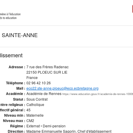
 SAINTE-ANNE
blissement
Adresse :
7 rue des Frères Radenac
22150 PLOEUC SUR LIE
France
Téléphone :
02 96 42 10 26
Mail :
eco22.ste-anne.ploeuc@eco.ecbretagne.org
Académie :
Académie de Rennes
https://www.education.gouv.fr/academie-de-rennes-1000
Statut :
Sous Contrat
tère religieux :
Catholique
ffectif général :
45
Niveau min :
Maternelle
Niveau max :
CM2
Régime :
Externat • Demi-pension
Direction :
Madame Emmanuelle Sagorin, Chef d'établissement