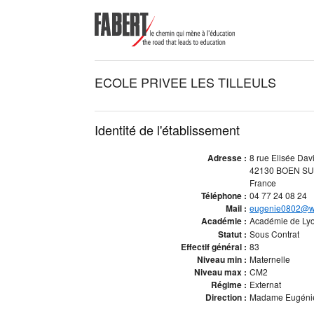
ECOLE PRIVEE LES TILLEULS
Identité de l'établissement
Adresse :
8 rue Elisée Dav
42130 BOEN S
France
Téléphone :
04 77 24 08 24
Mail :
eugenie0802@w
Académie :
Académie de Ly
Statut :
Sous Contrat
Effectif général :
83
Niveau min :
Maternelle
Niveau max :
CM2
Régime :
Externat
Direction :
Madame Eugénie 