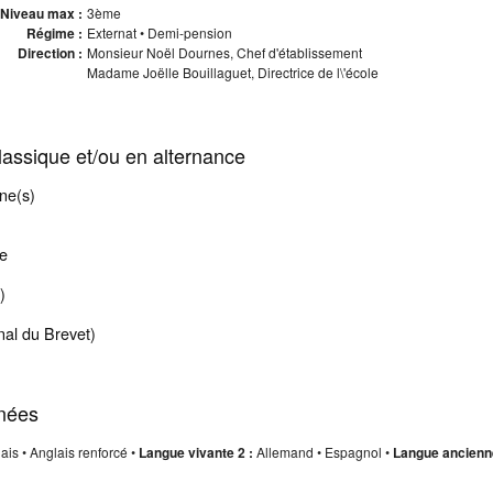
Niveau max :
3ème
Régime :
Externat • Demi-pension
Direction :
Monsieur Noël Dournes, Chef d'établissement
Madame Joëlle Bouillaguet, Directrice de l\'école
assique et/ou en alternance
ne(s)
le
)
al du Brevet)
nées
ais • Anglais renforcé •
Langue vivante 2 :
Allemand • Espagnol •
Langue ancienn