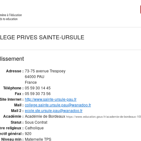
LEGE PRIVES SAINTE-URSULE
blissement
Adresse :
73-75 avenue Trespoey
64000 PAU
France
Téléphone :
05 59 30 14 45
Fax :
05 59 30 73 56
Site Internet :
http://www.sainte-ursule-pau.fr
Mail :
college.sainte.ursule.pau@wanadoo.fr
Mail 2 :
ecole.ste.ursule.pau@wanadoo.fr
Académie :
Académie de Bordeaux
https://www.education.gouv.fr/academie-de-bordeaux-10
Statut :
Sous Contrat
re religieux :
Catholique
ectif général :
920
Niveau min :
Maternelle TPS