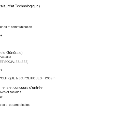
lauréat Technologique)
ines et communication
es
oie Générale)
écialité
ET SOCIALES (SES)
S
POLITIQUE & SC.POLITIQUES (HGGSP)
mens et concours d'entrée
ives et sociales
ur
ales et paramédicales