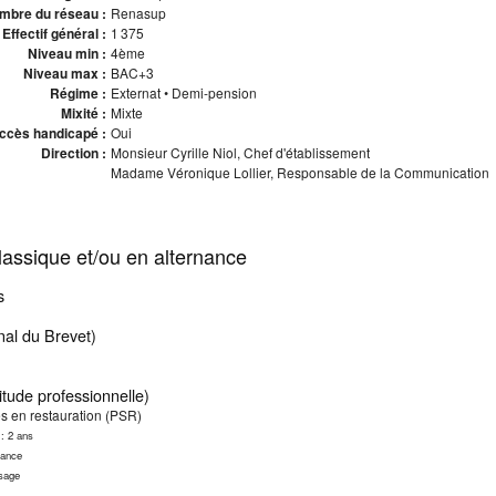
mbre du réseau :
Renasup
Effectif général :
1 375
Niveau min :
4ème
Niveau max :
BAC+3
Régime :
Externat • Demi-pension
Mixité :
Mixte
ccès handicapé :
Oui
Direction :
Monsieur Cyrille Niol, Chef d'établissement
Madame Véronique Lollier, Responsable de la Communication
assique et/ou en alternance
s
al du Brevet)
itude professionnelle)
es en restauration (PSR)
 : 2 ans
nance
ssage