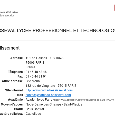
SSEVAL LYCEE PROFESSIONNEL ET TECHNOLOGIQ
blissement
Adresse :
121 bd Raspail – CS 10622
75006 PARIS
France
Téléphone :
01 45 48 43 46
Fax :
01 45 44 31 91
Autre adresse :
Site Morin :
182 rue de Vaugirard - 75015 PARIS
Site Internet :
http://www.carcado-saisseval.com
Mail :
contact@carcado-saisseval.com
Académie :
Académie de Paris
https://www.education.gouv.fr/academie-de-paris-100049
Moyen d'accès :
Notre-Dame des Champs / Saint-Placide
Statut :
Sous Contrat
actère religieux :
Catholique