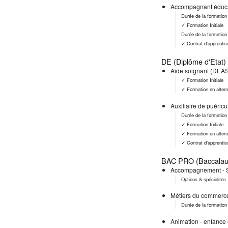
Accompagnant éducat
Durée de la formation
✓ Formation Initiale
Durée de la formation 
✓ Contrat d'apprenti
DE (Diplôme d'Etat) 
Aide soignant (DEA
✓ Formation Initiale
✓ Formation en alter
Auxiliaire de puéric
Durée de la formation
✓ Formation Initiale
✓ Formation en alter
✓ Contrat d'apprenti
BAC PRO (Baccalaur
Accompagnement - So
Options & spécialité
Métiers du commerce
Durée de la formation
Animation - enfance