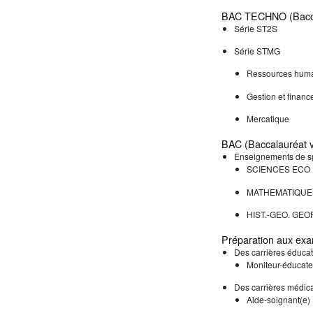
BAC TECHNO (Bacca
Série ST2S
Série STMG
Ressources huma
Gestion et financ
Mercatique
BAC (Baccalauréat v
Enseignements de sp
SCIENCES ECO 
MATHEMATIQUE
HIST.-GEO. GEO
Préparation aux exa
Des carrières éducat
Moniteur-éducate
Des carrières médic
Aide-soignant(e)