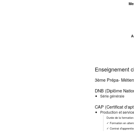
Me
A
Enseignement cl
3ème Prépa- Métier
DNB (Diplôme Nation
Série générale
CAP (Certificat d'apt
Production et servic
Durée de la formation
✓ Formation en alter
✓ Contrat d'apprenti