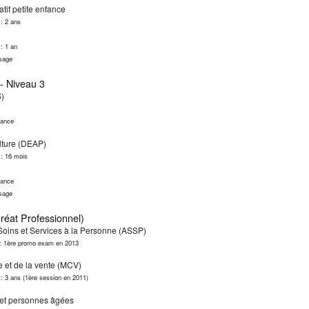
if petite enfance
 : 2 ans
: 1 an
ssage
- Niveau 3
S)
nance
ulture (DEAP)
 : 16 mois
nance
ssage
éat Professionnel)
ins et Services à la Personne (ASSP)
s : 1ère promo exam en 2013
 et de la vente (MCV)
 : 3 ans (1ère session en 2011)
 et personnes âgées