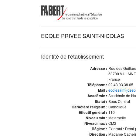
ECOLE PRIVEE SAINT-NICOLAS
Identité de l'établissement
Adresse :
Rue des Guillard
53700 VILLAIN
France
Téléphone :
02 43 03 38 65
Mail :
ecolesaint-jose
Académie :
Académie de Na
Statut :
Sous Contrat
Caractère religieux :
Catholique
Effectif général :
110
Niveau min :
Maternelle
Niveau max :
CM2
Régime :
Externat • Demi
Direction :
Madame Catherin