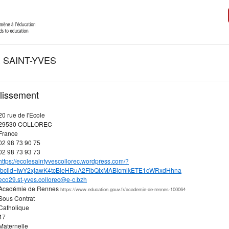
 SAINT-YVES
blissement
20 rue de l'Ecole
29530 COLLOREC
France
02 98 73 90 75
02 98 73 93 73
https://ecolesaintyvescollorec.wordpress.com/?
fbclid=IwY2xjawK4tcBleHRuA2FlbQIxMABicmlkETE1cWRxdHhna
eco29.st-yves.collorec@e-c.bzh
Académie de Rennes
https://www.education.gouv.fr/academie-de-rennes-100064
Sous Contrat
Catholique
47
Maternelle