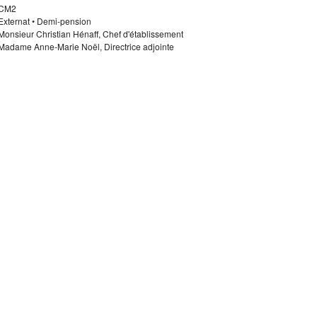
CM2
Externat • Demi-pension
Monsieur Christian Hénaff, Chef d'établissement
Madame Anne-Marie Noël, Directrice adjointe