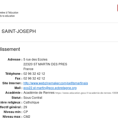
 SAINT-JOSEPH
blissement
Adresse :
5 rue des Ecoles
22320 ST MARTIN DES PRES
France
Téléphone :
02 96 32 42 12
Fax :
02 96 32 42 12
Site Internet :
http://www.webzinemaker.com/petitsmartinais
Mail :
eco22.st-martin@eco.ecbretagne.org
Académie :
Académie de Rennes
https://www.education.gouv.fr/academie-de-rennes-1000
Statut :
Sous Contrat
tère religieux :
Catholique
ffectif général :
29
Niveau min :
CP
Niveau max :
CM2