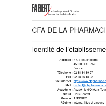
CFA DE LA PHARMAC
Identité de l'établisseme
Adresse :
7 rue Hauchecorne
45000 ORLEANS
France
Téléphone :
02 38 84 39 57
Fax :
02 38 86 18 02
Site Internet :
https://www.cfapharmaci
Mail :
contact@cfapharmacie.
Académie :
Académie d'Orléans-Tou
Statut :
Hors Contrat
Groupe :
AFPPREC
Régime :
Internat filles et garçons