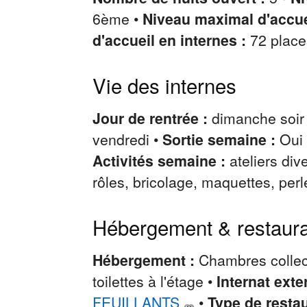
6ème •
Niveau maximal d'accue
d'accueil en internes :
72 place
Vie des internes
Jour de rentrée :
dimanche soir 
vendredi •
Sortie semaine :
Oui
Activités semaine :
ateliers div
rôles, bricolage, maquettes, perle
Hébergement & restaura
Hébergement :
Chambres collec
toilettes à l'étage •
Internat exte
FEUILLANTS
•
Type de restau