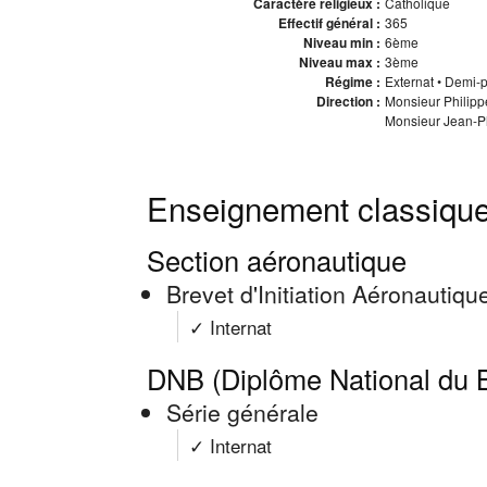
Caractère religieux :
Catholique
Effectif général :
365
Niveau min :
6ème
Niveau max :
3ème
Régime :
Externat • Demi-pe
Direction :
Monsieur Philipp
Monsieur Jean-Ph
Enseignement classique
Section aéronautique
Brevet d'Initiation Aéronautiqu
✓ Internat
DNB (Diplôme National du B
Série générale
✓ Internat