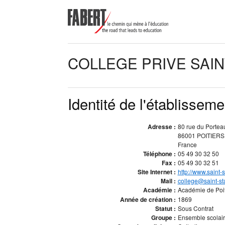
COLLEGE PRIVE SAIN
Identité de l'établisseme
Adresse :
80 rue du Portea
86001 POITIER
France
Téléphone :
05 49 30 32 50
Fax :
05 49 30 32 51
Site Internet :
http://www.saint-
Mail :
college@saint-st
Académie :
Académie de Poi
Année de création :
1869
Statut :
Sous Contrat
Groupe :
Ensemble scolaire