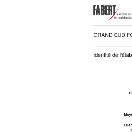
GRAND SUD F
Identité de l'éta
S
Moye
Effec