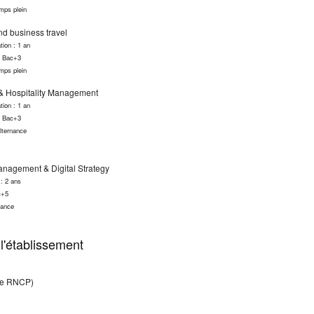
mps plein
nd business travel
tion : 1 an
: Bac+3
mps plein
& Hospitality Management
tion : 1 an
: Bac+3
lternance
nagement & Digital Strategy
 : 2 ans
c+5
nance
l'établissement
tre RNCP)