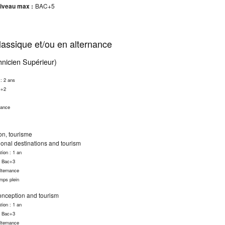
iveau max :
BAC+5
assique et/ou en alternance
nicien Supérieur)
 : 2 ans
c+2
nance
ion, tourisme
ional destinations and tourism
tion : 1 an
: Bac+3
lternance
mps plein
onception and tourism
tion : 1 an
: Bac+3
lternance