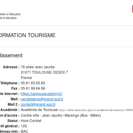
ORMATION TOURISME
blissement
Adresse :
76 allée Jean Jaurès
31071 TOULOUSE CEDEX 7
France
Téléphone :
05 61 63 65 83
Fax :
05 61 99 64 66
ite Internet :
https://campusacademy.fr/
Mail :
candidature@grand-sud.fr
Mail 2 :
contact@grand-sud.fr
Académie :
Académie de Toulouse
https://www.education.gouv.fr/academie-de-toulouse-10009
n d'accès :
Centre ville - Jean Jaurès / Marengo (Bus - Métro)
Statut :
Hors Contrat
tif général :
120
Niveau min :
BAC