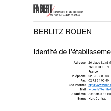
BERLITZ ROUEN
Identité de l'établisseme
Adresse :
26 place Saint M
76000 ROUEN
France
Téléphone :
02 35 07 03 03
Fax :
02 72 34 05 40
Site Internet :
https://www.berli
Mail :
accueil@berlitz
Académie :
Académie de R
Statut :
Hors Contrat