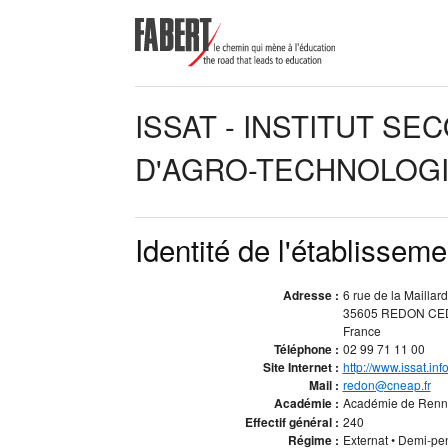
ISSAT - INSTITUT S
D'AGRO-TECHNOLOG
Identité de l'établisseme
Adresse :
6 rue de la Maillar
35605 REDON CE
France
Téléphone :
02 99 71 11 00
Site Internet :
http://www.issat.info
Mail :
redon@cneap.fr
Académie :
Académie de Ren
Effectif général :
240
Régime :
Externat • Demi-pens