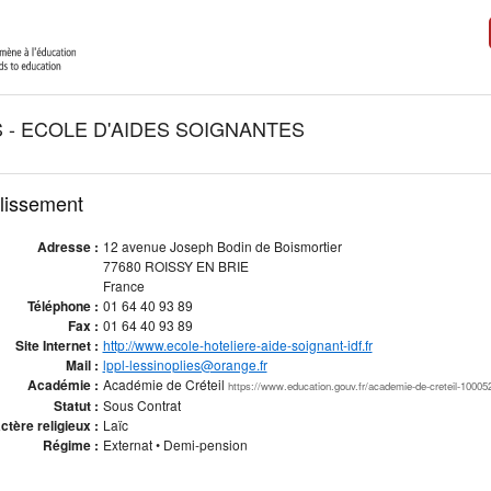
S - ECOLE D'AIDES SOIGNANTES
blissement
Adresse :
12 avenue Joseph Bodin de Boismortier
77680 ROISSY EN BRIE
France
Téléphone :
01 64 40 93 89
Fax :
01 64 40 93 89
Site Internet :
http://www.ecole-hoteliere-aide-soignant-idf.fr
Mail :
lppl-lessinoplies@orange.fr
Académie :
Académie de Créteil
https://www.education.gouv.fr/academie-de-creteil-10005
Statut :
Sous Contrat
ctère religieux :
Laïc
Régime :
Externat • Demi-pension