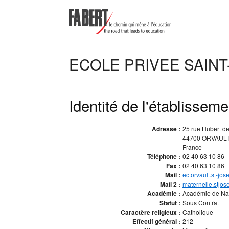
ECOLE PRIVEE SAIN
Identité de l'établisseme
Adresse :
25 rue Hubert de
44700 ORVAUL
France
Téléphone :
02 40 63 10 86
Fax :
02 40 63 10 86
Mail :
ec.orvault.st-jo
Mail 2 :
maternelle.stjo
Académie :
Académie de Na
Statut :
Sous Contrat
Caractère religieux :
Catholique
Effectif général :
212