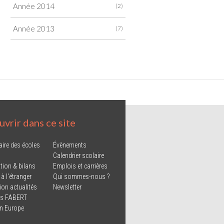
Année 2014
(2)
Année 2013
(7)
vrir dans ce site
aire des écoles
Évènements
Calendrier scolaire
tion & bilans
Emplois et carrières
 à l'étranger
Qui sommes-nous ?
ion actualités
Newsletter
ns FABERT
in Europe