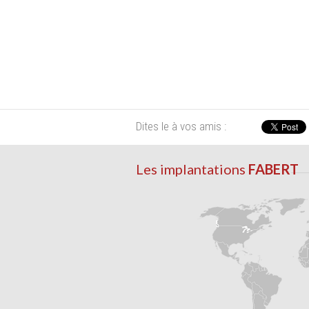
Dites le à vos amis :
Les implantations
FABERT