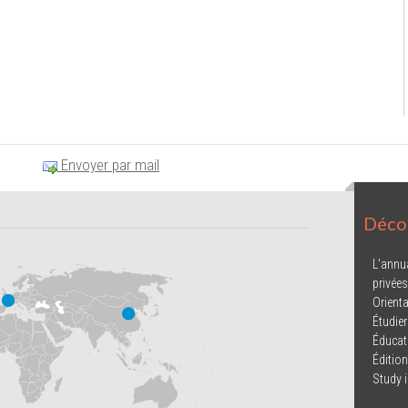
Envoyer par mail
Décou
L'annu
privées
Orienta
Étudier
Éducat
Éditio
Study 