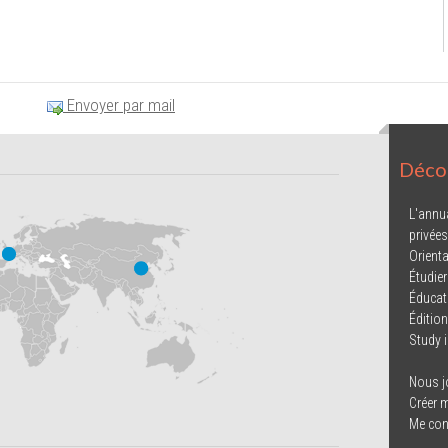
Envoyer par mail
Décou
L'annu
privées
Orienta
Étudier
Éducat
Éditio
Study 
Nous j
Créer 
Me con