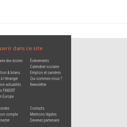
vrir dans ce site
aire des écoles
Évènements
Calendrier scolaire
tion & bilans
Emplois et carrières
 à l'étranger
Qui sommes-nous ?
ion actualités
Newsletter
ns FABERT
in Europe
oindre
Contacts
mon compte
Mentions légales
necter
Devenez partenaire